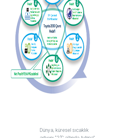
Dünya, küresel sıcaklık
artışını “2 ̊C altında tutma”