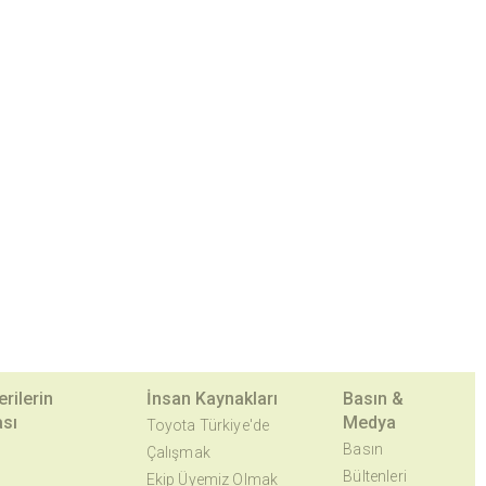
erilerin
İnsan Kaynakları
Basın &
sı
Medya
Toyota Türkiye'de
Basın
Çalışmak
Bültenleri
Ekip Üyemiz Olmak