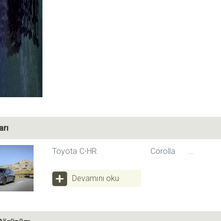
arı
Toyota C-HR Corolla ...
Devamını oku