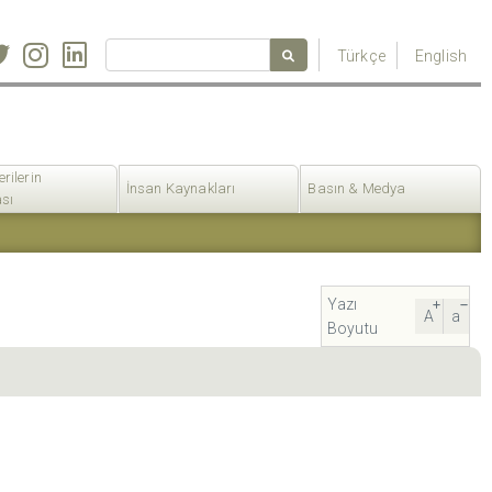
Türkçe
English
erilerin
İnsan Kaynakları
Basın & Medya
sı
Yazı
A
a
Boyutu