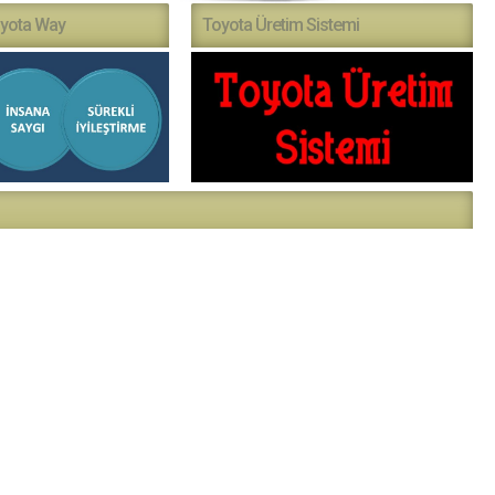
yota Way
Toyota Üretim Sistemi
or