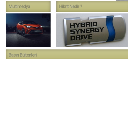
Multimedya
Hibrit Nedir ?
Basın Bültenleri
Tarih
Başlık
Toyota Otomotiv Sanayi Türkiye çalışanlar
Toyota Otomotiv Sanayi Türkiye, Geleceğe
TİM’den Toyota Otomotiv Sanayi Türkiye
Toyota Otomotiv Sanayi Türkiye Trafik G
Toyota Otomotiv Sanayi Türkiye, "Önce 