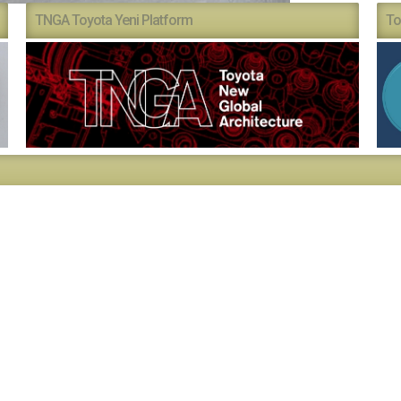
TNGA Toyota Yeni Platform
To
ı ‘Aile Günü’nde bir araya geldi
 Hazırlık İçin Üretime Kısa Bir Mola Veriyor
’ye İhracat Ödülü
üvenliği Resim Yarışmasıyla Genç Yetenekleri Ödüllendirdi
Bağış Sonra Fabrika Turu" Projesine Kaldığı Yerden Devam Ediy