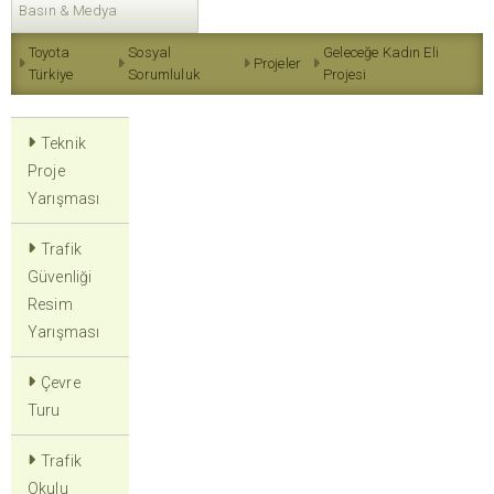
Basın & Medya
Toyota
Sosyal
Geleceğe Kadın Eli
Projeler
Türkiye
Sorumluluk
Projesi
Teknik
Proje
Yarışması
Trafik
Güvenliği
Resim
Yarışması
Çevre
Turu
Trafik
Okulu