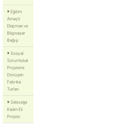
Eğitim
Amaçlı
Ekipman ve
Bilgisayar
Bağışı
Sosyal
Sorumluluk
Projesine
Dönüşen
Fabrika
Turları
Geleceğe
Kadın Eli
Projesi